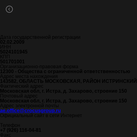
ООО "АГАЛАРОВ ЭСТЭЙТ"
Полное наименование
ОБЩЕСТВО С ОГРАНИЧЕННОЙ ОТВЕТСТВЕННОСТЬЮ 
Сокращенное наименование
ООО "АГАЛАРОВ ЭСТЭЙТ"
ОГРН
1095024000444
Дата государственной регистрации
02.02.2009
ИНН
5024101945
КПП
501701001
Организационно-правовая форма
12300 - Общества с ограниченной ответственностью
Адрес места нахождения
143582, ОБЛАСТЬ МОСКОВСКАЯ, РАЙОН ИСТРИНСКИЙ,
Фактический адрес
Московская обл, г. Истра, д. Захарово, строение 150
Почтовый адрес
Московская обл, г. Истра, д. Захарово, строение 150
Адрес электронной почты
ae.office@crocusgroup.ru
Официальный сайт в сети Интернет
Телефон
+7 (926) 116-04-81
Факс