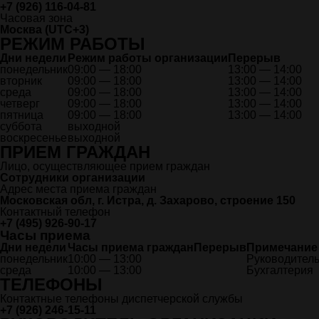
+7 (926) 116-04-81
Часовая зона
Москва (UTC+3)
РЕЖИМ РАБОТЫ
Дни неде
ли
Режим работы организации
Перерыв
понедельник
09:00 — 18:00
13:00 — 14:00
вторник
09:00 — 18:00
13:00 — 14:00
среда
09:00 — 18:00
13:00 — 14:00
четверг
09:00 — 18:00
13:00 — 14:00
пятница
09:00 — 18:00
13:00 — 14:00
суббота
выходной
воскресенье
выходной
ПРИЕМ ГРАЖДАН
Лицо, осуществляющее прием граждан
Сотрудники организации
Адрес места приема граждан
Московская обл, г. Истра, д. Захарово, строение 150
Контактный телефон
+7 (495) 926-90-17
Часы при
ема
Дни недели
Часы приема граждан
Перерыв
Примечание
понедельник
10:00 — 13:00
Руководитель
среда
10:00 — 13:00
Бухгалтерия
ТЕЛЕФОНЫ
Контактные телефоны диспетчерской службы
+7 (926) 246-15-11